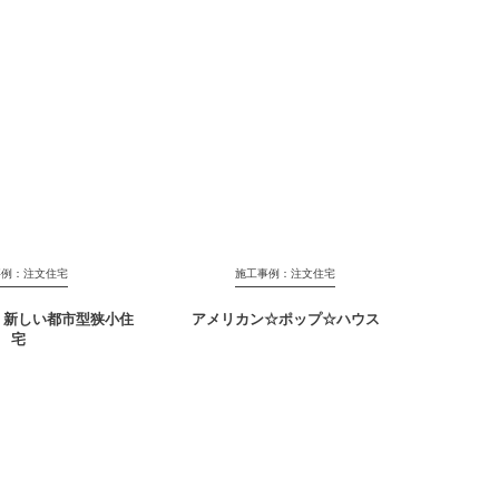
事例：注文住宅
施工事例：注文住宅
！新しい都市型狭小住
アメリカン☆ポップ☆ハウス
宅