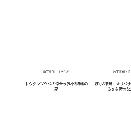
施工事例：注文住宅
施工事例：注
トウダンツツジの似合う狭小3階建の
狭小3階建 オリジ
家
るさを諦めな