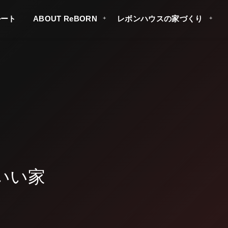
ルート
ABOUT ReBORN
レボンハウスの家づくり
レボンハウス？
いい家