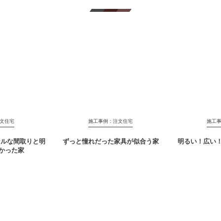
文住宅
施工事例：注文住宅
施工
ナルな間取りと明
ずっと憧れだった家具が似合う家
明るい！広い
かった家