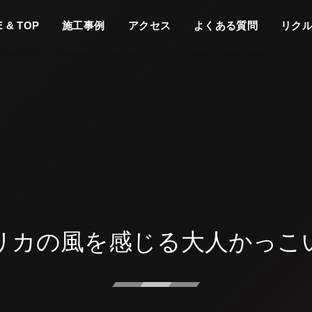
どこにある
 & TOP
施工事例
アクセス
よくある質問
リク
のページ
よくある質問
の？
リカの風を感じる大人かっこ