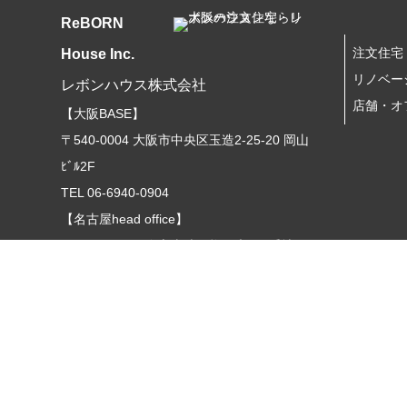
ReBORN
注文住宅
House Inc.
リノベー
レボンハウス株式会社
店舗・オ
【大阪BASE】
〒540-0004 大阪市中央区玉造2-25-20 岡山
ﾋﾞﾙ2F
TEL 06-6940-0904
【名古屋head office】
〒470-0131
日進市岩崎町梅ノ木185番地28
TEL 052-703-1818
【名古屋office】
〒465-0093
名古屋市名東区一社2-30-7F