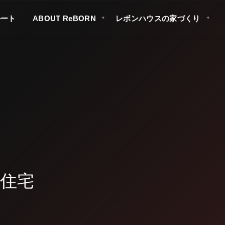
ルート
ABOUT ReBORN
レボンハウスの家づくり
レボンハウス？
住宅