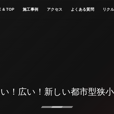
どこにある
 & TOP
施工事例
アクセス
よくある質問
リク
のページ
よくある質問
の？
るい！広い！新しい都市型狭小