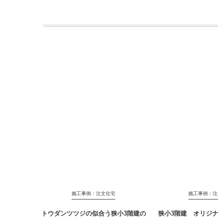
施工事例：注文住宅
施工事例：注
トウダンツツジの似合う狭小3階建の
狭小3階建 オリジ