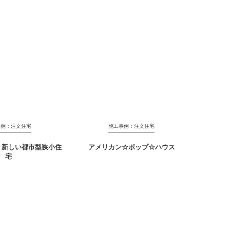
事例：注文住宅
施工事例：注文住宅
！新しい都市型狭小住
アメリカン☆ポップ☆ハウス
宅