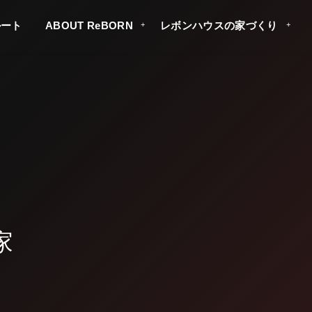
ルート
ABOUT ReBORN
レボンハウスの家づくり
レボンハウス？
家