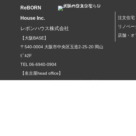
ReBORN
注文住宅
House Inc.
リノベー
レボンハウス株式会社
店舗・オ
【大阪BASE】
〒540-0004 大阪市中央区玉造2-25-20 岡山
ﾋﾞﾙ2F
TEL 06-6940-0904
【名古屋head office】
〒470-0131
日進市岩崎町梅ノ木185番地28
TEL 052-703-1818
【名古屋office】
〒465-0093
名古屋市名東区一社2-30-7F