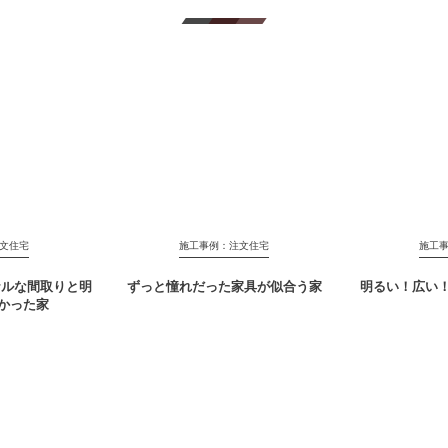
文住宅
施工事例：注文住宅
施工
ナルな間取りと明
ずっと憧れだった家具が似合う家
明るい！広い
かった家