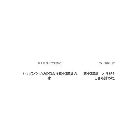
施工事例：注文住宅
施工事例：注
トウダンツツジの似合う狭小3階建の
狭小3階建 オリジ
家
るさを諦めな