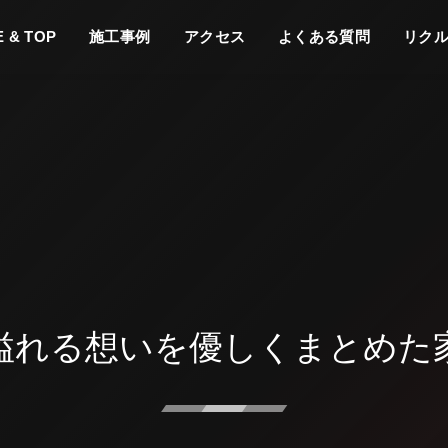
どこにある
 & TOP
施工事例
アクセス
よくある質問
リク
のページ
よくある質問
の？
溢れる想いを優しくまとめた